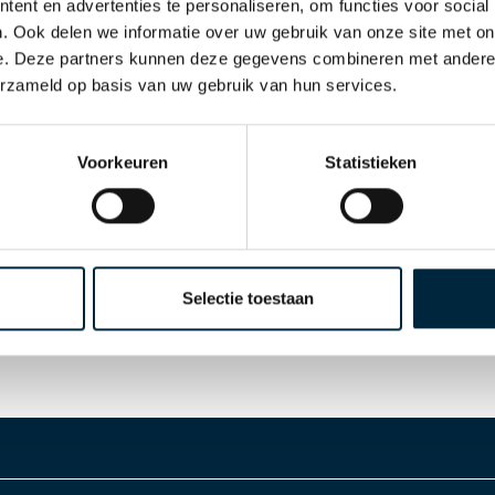
ent en advertenties te personaliseren, om functies voor social
User Name and the Password will be sent to the
. Ook delen we informatie over uw gebruik van onze site met on
email address you used during registration.
e. Deze partners kunnen deze gegevens combineren met andere i
erzameld op basis van uw gebruik van hun services.
Forgotten your username?
Please contact Laro Tape.
Voorkeuren
Statistieken
User Name:
Send Password
Selectie toestaan
Cancel