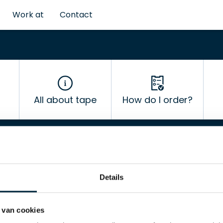
Work at
Contact
All about tape
How do I order?
Details
Request password
 van cookies
You can request your password by entering your