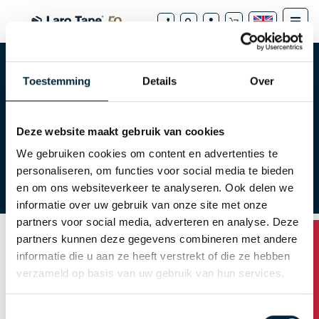
Toestemming
Details
Over
Tape webshop
Tapes
Deze website maakt gebruik van cookies
All about tape
How do I order?
We gebruiken cookies om content en advertenties te
personaliseren, om functies voor social media te bieden
Downloads
FAQ
en om ons websiteverkeer te analyseren. Ook delen we
informatie over uw gebruik van onze site met onze
partners voor social media, adverteren en analyse. Deze
partners kunnen deze gegevens combineren met andere
informatie die u aan ze heeft verstrekt of die ze hebben
Request password
verzameld op basis van uw gebruik van hun services.
You can request your password by entering your
Toestemmingsselectie