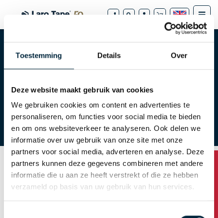
Toestemming
Details
Over
Tape webshop
Tapes
Deze website maakt gebruik van cookies
All about tape
How do I order?
We gebruiken cookies om content en advertenties te
personaliseren, om functies voor social media te bieden
Downloads
FAQ
en om ons websiteverkeer te analyseren. Ook delen we
informatie over uw gebruik van onze site met onze
partners voor social media, adverteren en analyse. Deze
partners kunnen deze gegevens combineren met andere
informatie die u aan ze heeft verstrekt of die ze hebben
Request password
verzameld op basis van uw gebruik van hun services.
You can request your password by entering your
Toestemmingsselectie