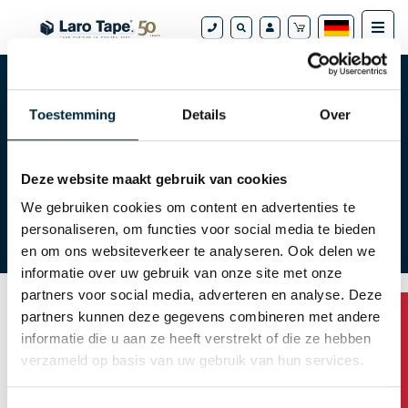
Toestemming
Details
Over
Tape webshop
Klebeband
Klebeband von A bis Z
Wie bestelle ich?
Deze website maakt gebruik van cookies
We gebruiken cookies om content en advertenties te
personaliseren, om functies voor social media te bieden
Downloads
FAQ
en om ons websiteverkeer te analyseren. Ook delen we
informatie over uw gebruik van onze site met onze
partners voor social media, adverteren en analyse. Deze
partners kunnen deze gegevens combineren met andere
Kennwort anfordern
informatie die u aan ze heeft verstrekt of die ze hebben
verzameld op basis van uw gebruik van hun services.
Sie können Ihr Passwort , indem Sie Ihren