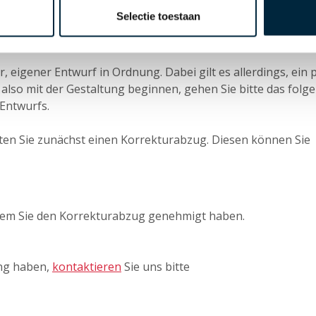
hrung für Sie einzusetzen. Senden Sie Ihre Ideen, Logos,
Selectie toestaan
n in einer Vektordatei per E-Mail, und unsere Designer we
r, eigener Entwurf in Ordnung. Dabei gilt es allerdings, ein 
 also mit der Gestaltung beginnen, gehen Sie bitte das folg
Entwurfs.
alten Sie zunächst einen Korrekturabzug. Diesen können Sie
dem Sie den Korrekturabzug genehmigt haben.
ng haben,
kontaktieren
Sie uns bitte