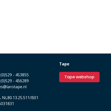
Tape
(0)529 - 453855
Tape webshop
(0)529 - 456289
es@larotape.nl
.
NL80.13.25.511/B01
031831