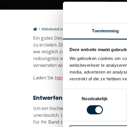
Klebeband von A bis Z
Stellung der Druckdaten
Toestemming
Ein gutes Design ist wichtig, um ein gutes
zu erzielen. Die Laro Tape-Designer sind be
Deze website maakt gebruik
wie möglich zu erfassen. Um sicherzustelle
reibungslos verläuft und das beste Endergeb
We gebruiken cookies om cont
verwenden wir einige Richtlinien für das Dr
websiteverkeer te analyseren
media, adverteren en analys
Laden Sie
hier
die Stellung der Druckdaten 
verstrekt of die ze hebben v
Toestemmingsselectie
Entwerfen von Klebebändern
Noodzakelijk
Um ein hochwertiges und ansprechendes Dru
unerlässlich. Unsere Designer stehen Ihnen 
für Ihr Band zu helfen. Wir verfügen über u