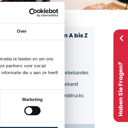
Over
Klebeband von A bis Z
Klebeband-Typen
 media te bieden en om ons
Druckfarben
Haben Sie Fragen?
ze partners voor social
Grundfarben des Klebebandes
nformatie die u aan ze heeft
Abmessungen Klebeband
Typen des Klebebanddrucks
Marketing
Auflage Klebeband
rfs
Design