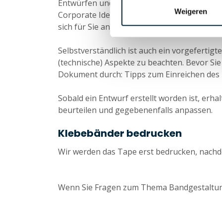
Entwürfen und sind gerne bereit, diese Erfa
Weigeren
Corporate Identity und andere Informatione
sich für Sie an die Arbeit machen.
Selbstverständlich ist auch ein vorgefertigte
(technische) Aspekte zu beachten. Bevor Sie
Dokument durch: Tipps zum Einreichen des 
Sobald ein Entwurf erstellt worden ist, erh
beurteilen und gegebenenfalls anpassen.
Klebebänder bedrucken
Wir werden das Tape erst bedrucken, nach
Wenn Sie Fragen zum Thema Bandgestaltu