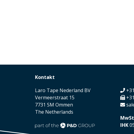
Kontakt
Laro Tape Nederland BV
+31
Vermeerstraat 15
+31
7731 SM Ommen
sal
The Netherlands
MwSt
IHK
05