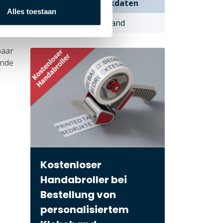
Stellung der Druckdaten
Alles toestaan
rden
Lieferzeit und Versand
paar
ende
Kostenloser
Handabroller bei
Bestellung von
personalisiertem