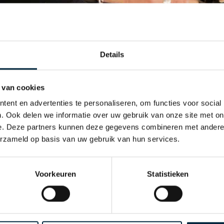
Details
 und schönes Druckergebnis
reit, Ihre Wünsche so weit
 van cookies
n, dass der Designprozess
nis erzielt wird,
ent en advertenties te personaliseren, om functies voor social
ucken von (PVC) Klebeband.
. Ook delen we informatie over uw gebruik van onze site met on
e. Deze partners kunnen deze gegevens combineren met andere i
für bedrucktes Klebeband herunter!
erzameld op basis van uw gebruik van hun services.
Voorkeuren
Statistieken
ckresultat zu gewährleisten, ist ein gelungener Entwurf
zur Seite, um Ihnen bei der Erstellung des perfekten Entwu
mfangreiche Erfahrung bei der Erstellung einer Vielzahl von