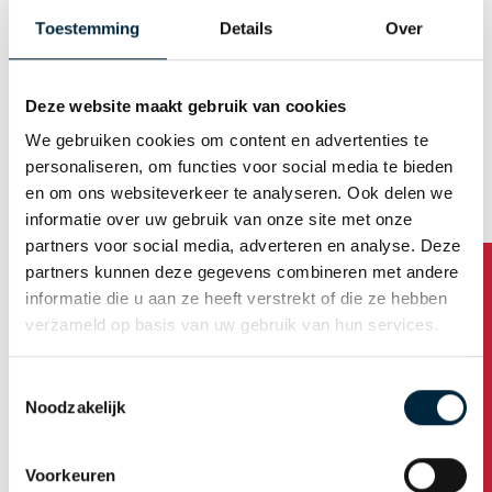
Tapes
Toestemming
Details
Over
Bedrukte tape
Deze website maakt gebruik van cookies
Gepersonaliseerde tape
We gebruiken cookies om content en advertenties te
Standaard bedrukte tape
personaliseren, om functies voor social media te bieden
en om ons websiteverkeer te analyseren. Ook delen we
Ecotapes
informatie over uw gebruik van onze site met onze
EcoPaper 110
partners voor social media, adverteren en analyse. Deze
partners kunnen deze gegevens combineren met andere
EcoPaper 310
informatie die u aan ze heeft verstrekt of die ze hebben
verzameld op basis van uw gebruik van hun services.
Eco 210
Onbedrukte tape
Toestemmingsselectie
Noodzakelijk
PVC
PP-Hotmelt
Voorkeuren