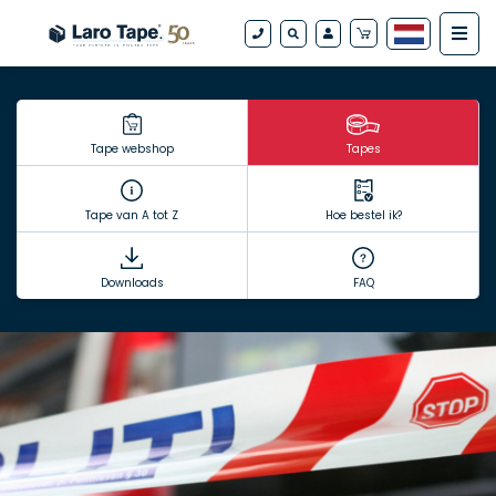
Tape webshop
Tapes
Tape van A tot Z
Hoe bestel ik?
Downloads
FAQ