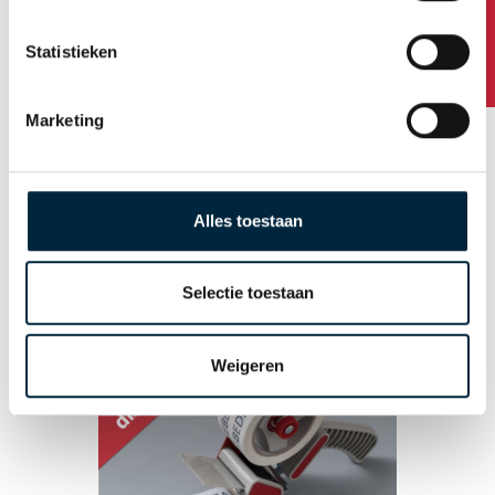
Heeft u vragen?
PP-Acryl
Statistieken
Papier
Duurzaam
Marketing
Overige producten
Tape dispensers
Alles toestaan
Stretch folie
Afzetlint
Selectie toestaan
Weigeren