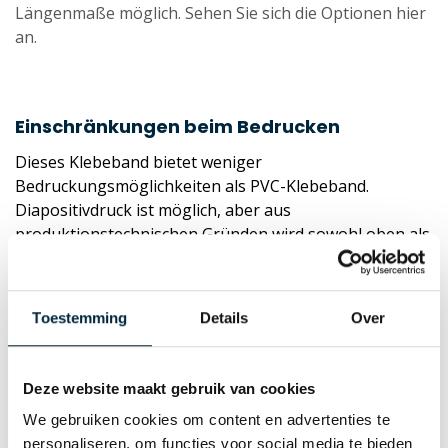
Längenmaße möglich. Sehen Sie sich die Optionen hier
an.
Einschränkungen beim Bedrucken
Dieses Klebeband bietet weniger
Bedruckungsmöglichkeiten als PVC-Klebeband.
Diapositivdruck ist möglich, aber aus
produktionstechnischen Gründen wird sowohl oben als
auch unten ein weißer Rand von zwei Millimetern
zurückbleiben.
Wenn ein diapositiver Aufdruck
gewünscht wird, sollten Sie unser PVC-Klebeband in
Toestemming
Details
Over
Betracht ziehen.
Deze website maakt gebruik van cookies
Entdecken Sie unseren
Webshop
oder nehmen Sie
We gebruiken cookies om content en advertenties te
Kontakt
zu uns auf, wenn Sie Fragen haben oder ein
personaliseren, om functies voor social media te bieden