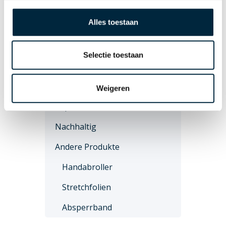
Eco 210
Alles toestaan
Unbedrucktes Klebeband
PVC
Selectie toestaan
PP-Hotmelt
PP-Acryl
Weigeren
Papier
Nachhaltig
Andere Produkte
Handabroller
Stretchfolien
Absperrband