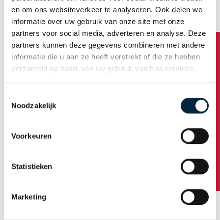
Angebot anfordern möchten. Oder sehen Sie sich noch
en om ons websiteverkeer te analyseren. Ook delen we
eben unser Prunkstück an: das
PVC-Klebeband
.
informatie over uw gebruik van onze site met onze
partners voor social media, adverteren en analyse. Deze
Laden Sie
hier
das Produktblatt mit technischen
partners kunnen deze gegevens combineren met andere
Informationen herunter.
informatie die u aan ze heeft verstrekt of die ze hebben
verzameld op basis van uw gebruik van hun services.
Klebeband
Toestemmingsselectie
Haben Sie Fragen?
Noodzakelijk
Bedrucktes Klebeband
Personalisiertes Klebeband
Voorkeuren
Standard Warnband
Ecotapes
Statistieken
EcoPaper 110
Marketing
EcoPaper 310